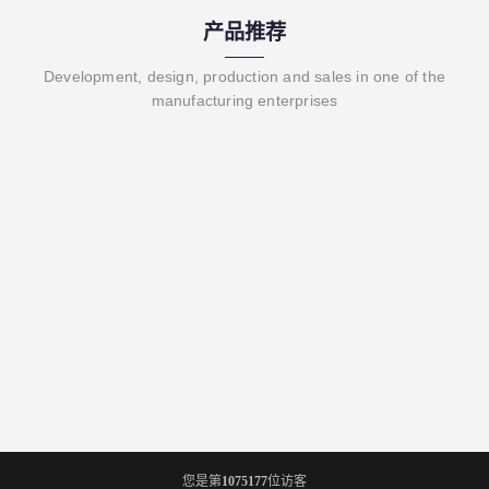
产品推荐
Development, design, production and sales in one of the
manufacturing enterprises
您是第
1075177
位访客