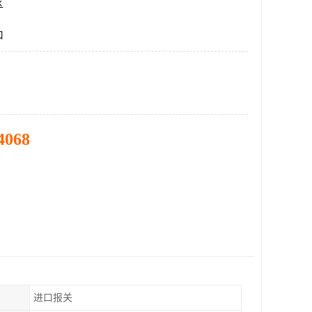
区
口
4068
进口报关