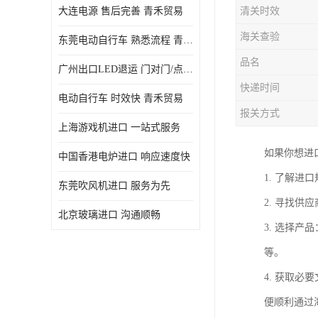
大连电源 售后完善 青禾贸易
清关时效
海关查验
东莞电动自行车 熟悉流程 青禾贸易
品名
广州出口LED退运 门对门/点对点
快递时间
电动自行车 时效快 青禾贸易
报关方式
上海游戏机进口 一站式服务
如果你想进
中国香港电炉进口 响应速度快
1. 了解
东莞吹风机进口 服务为先
2. 寻找
北京玻璃进口 沟通顺畅
3. 选择
等。
4. 获取
便顺利通过