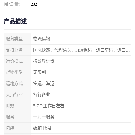
阅 读 量：
232
产品描述
服务类型
物流运输
支持业务
国际快递、代理清关、FBA退运、进口空运、进口海运
运价模式
按公斤计费
货物类型
无限制
运输方式
空运、海运
支持行业
各行各业
时效
5-7个工作日左右
服务
一对一服务
包装
纸箱/托盘