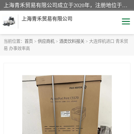
上海青禾贸易有限公司成立于2020年，注册地位于上海市宝山区。经营范围包括：机械设备、五金制品、劳防用品、电子产品、塑胶制品、家具、模具、纺织品、仪器仪表、建筑材料、装饰材料、化工产品、金属制品、机车配件等货物进出口报关、清关服务。
上海青禾贸易有限公司
当前位置：
首页
>
供应商机
>
酒类饮料报关
> 大连焊机进口 青禾贸
易 办事效率高
酒类饮料报关
化工危险品报关
进口退运报关
服装进口清关
快递清关
进口杂货清关
家用电器报关
机床进口清关
国际灯具清关