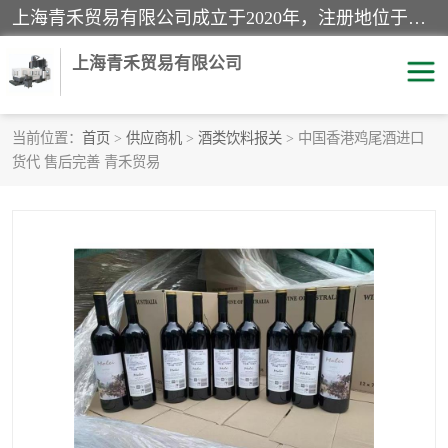
上海青禾贸易有限公司成立于2020年，注册地位于上海市宝山区。经营范围包括：机械设备、五金制品、劳防用品、电子产品、塑胶制品、家具、模具、纺织品、仪器仪表、建筑材料、装饰材料、化工产品、金属制品、机车配件等货物进出口报关、清关服务。
上海青禾贸易有限公司
当前位置：
首页
>
供应商机
>
酒类饮料报关
> 中国香港鸡尾酒进口
货代 售后完善 青禾贸易
酒类饮料报关
化工危险品报关
进口退运报关
服装进口清关
快递清关
进口杂货清关
家用电器报关
机床进口清关
国际灯具清关