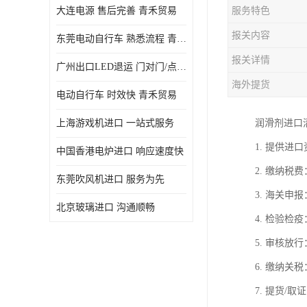
大连电源 售后完善 青禾贸易
服务特色
报关内容
东莞电动自行车 熟悉流程 青禾贸易
报关详情
广州出口LED退运 门对门/点对点
海外提货
电动自行车 时效快 青禾贸易
上海游戏机进口 一站式服务
润滑剂进口
1. 提供
中国香港电炉进口 响应速度快
2. 缴纳
东莞吹风机进口 服务为先
3. 海关
北京玻璃进口 沟通顺畅
4. 检验
5. 审核
6. 缴纳
7. 提货