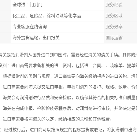
全球进口门到门
服务经验
化工品、危险品、涂料油漆等化学品
服务区域
专业客服在线咨询
服务效率
海外提货运输，出口报关
国际运输
清关是指润滑剂从国外进口到中国时，需要经过海关的清关手续。具体的
进口资料：进口商需要准备相关的进口资料，包括进口合同、、装箱单、提单
税费：根据润滑剂的类别与规模，进口商需要向海关缴纳相应的进口关税、
申报：进口商需要向海关提交进口申报，申报润滑剂的名称、规格、数量、
检疫：海关会对润滑剂进行品质和安全检验，以确保其符合的相关标准和质量
放行：海关在完成申报、检验检疫等程序后，对润滑剂进行审核，并终决定是
关税：进口商需要按照海关的决定，缴纳相应的关税和其他税费。
/取证：经过放行后，进口商可以按照规定的程序提货或取证，将润滑剂带出