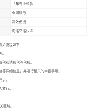
15年专业经验
全国服务
高效便捷
海运空运快递
清关流程如下：
等。
增值税和消费税等税费。
价值等详细信息，并进行相关的申报手续。
要求。
否放行。
海关区域。