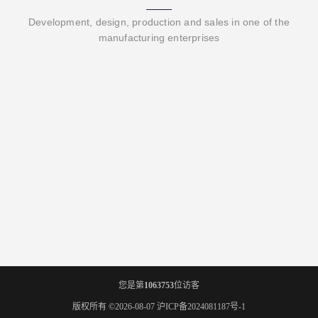
Development, design, production and sales in one of the
manufacturing enterprises
您是第
1063753
位访客
版权所有 ©2026-08-07
沪ICP备2024081187号-1