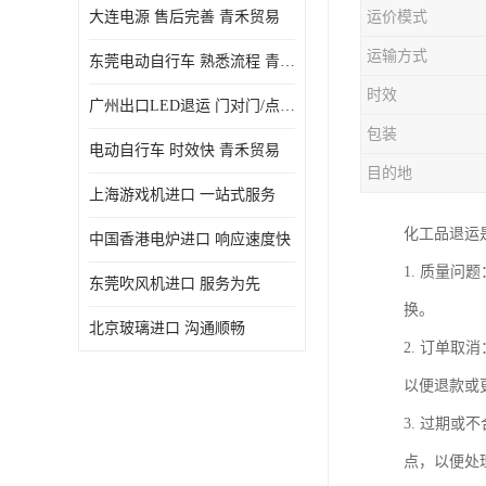
大连电源 售后完善 青禾贸易
运价模式
运输方式
东莞电动自行车 熟悉流程 青禾贸易
时效
广州出口LED退运 门对门/点对点
包装
电动自行车 时效快 青禾贸易
目的地
上海游戏机进口 一站式服务
化工品退运
中国香港电炉进口 响应速度快
1. 质量
东莞吹风机进口 服务为先
换。
北京玻璃进口 沟通顺畅
2. 订单
以便退款或
3. 过期
点，以便处