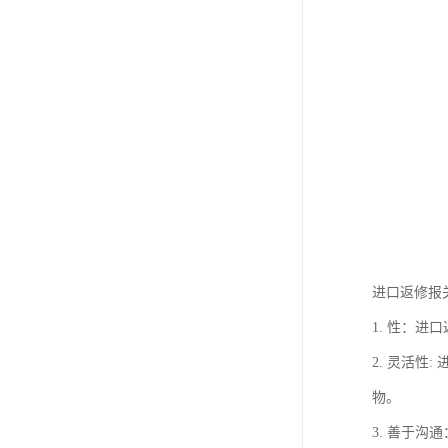
进口返修报
1. 性：
2. 灵活
物。
3. 善于