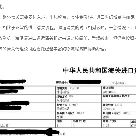
化。
处理：退运清关需要支付入境、出境税费，具体金额根据进口时的税费率而
较短：相比于正常的进口清关流程，退运清关的时间相对较短。一般情况下
收割机上海港复进口退运清关相对来说比较简单、手续较少，但仍需按照
询的清关代理公司或委托经验丰富的物流服务商协助办理。