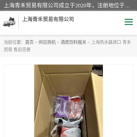
上海青禾贸易有限公司成立于2020年，注册地位于上海市宝山区。经营范围包括：机械设备、五金制品、劳防用品、电子产品、塑胶制品、家具、模具、纺织品、仪器仪表、建筑材料、装饰材料、化工产品、金属制品、机车配件等货物进出口报关、清关服务。
上海青禾贸易有限公司
当前位置：
首页
>
供应商机
>
酒类饮料报关
> 上海热水器进口 青禾
贸易 售后完善
酒类饮料报关
化工危险品报关
进口退运报关
服装进口清关
快递清关
进口杂货清关
家用电器报关
机床进口清关
国际灯具清关