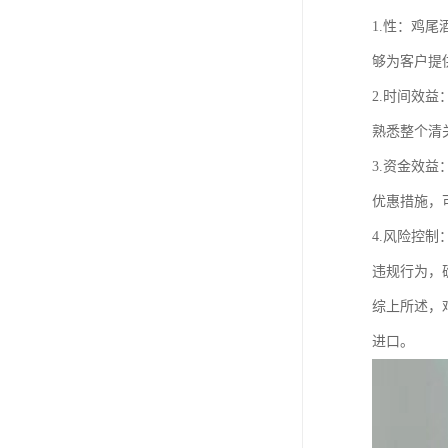
1.性：鸡
够为客户提
2.时间效
熟悉整个清
3.资金效
优惠措施，
4.风险控
违规行为，
综上所述，
进口。