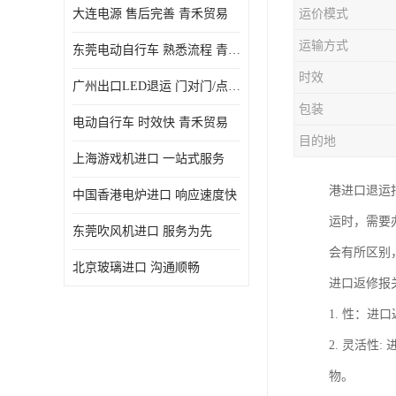
大连电源 售后完善 青禾贸易
运价模式
运输方式
东莞电动自行车 熟悉流程 青禾贸易
时效
广州出口LED退运 门对门/点对点
包装
电动自行车 时效快 青禾贸易
目的地
上海游戏机进口 一站式服务
港进口退运
中国香港电炉进口 响应速度快
运时，需要
东莞吹风机进口 服务为先
会有所区别
北京玻璃进口 沟通顺畅
进口返修报
1. 性：
2. 灵活
物。