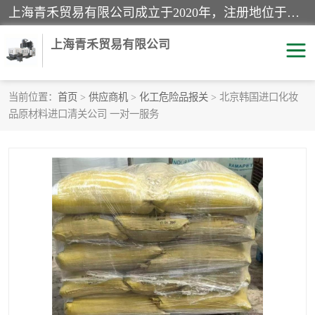
上海青禾贸易有限公司成立于2020年，注册地位于上海市宝山区。经营范围包括：机械设备、五金制品、劳防用品、电子产品、塑胶制品、家具、模具、纺织品、仪器仪表、建筑材料、装饰材料、化工产品、金属制品、机车配件等货物进出口报关、清关服务。
上海青禾贸易有限公司
当前位置：
首页
>
供应商机
>
化工危险品报关
> 北京韩国进口化妆
品原材料进口清关公司 一对一服务
酒类饮料报关
化工危险品报关
进口退运报关
服装进口清关
快递清关
进口杂货清关
家用电器报关
机床进口清关
国际灯具清关