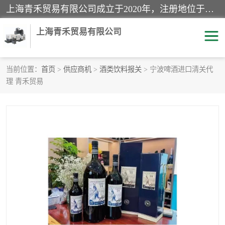
上海青禾贸易有限公司成立于2020年，注册地位于上海市宝山区。经营范围包括：机械设备、五金制品、劳防用品、电子产品、塑胶制品、家具、模具、纺织品、仪器仪表、建筑材料、装饰材料、化工产品、金属制品、机车配件等货物进出口报关、清关服务。
上海青禾贸易有限公司
当前位置：
首页
>
供应商机
>
酒类饮料报关
> 宁波啤酒进口清关代
理 青禾贸易
酒类饮料报关
化工危险品报关
进口退运报关
服装进口清关
快递清关
进口杂货清关
家用电器报关
机床进口清关
国际灯具清关