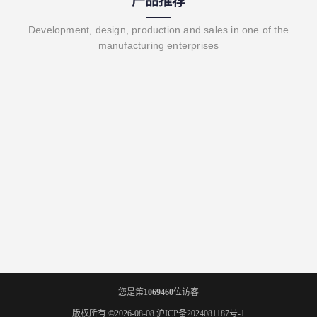
产品推荐
Development, design, production and sales in one of the
manufacturing enterprises
您是第
1069460
位访客
版权所有 ©2026-08-08
沪ICP备2024081187号-1