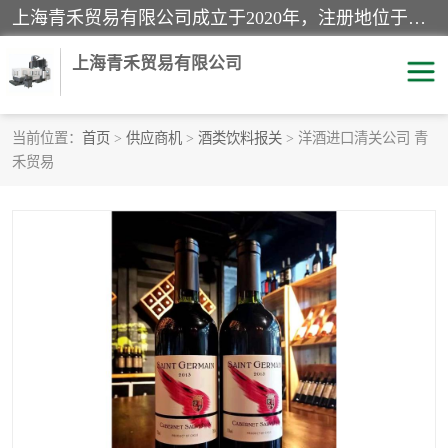
上海青禾贸易有限公司成立于2020年，注册地位于上海市宝山区。经营范围包括：机械设备、五金制品、劳防用品、电子产品、塑胶制品、家具、模具、纺织品、仪器仪表、建筑材料、装饰材料、化工产品、金属制品、机车配件等货物进出口报关、清关服务。
上海青禾贸易有限公司
当前位置：
首页
>
供应商机
>
酒类饮料报关
> 洋酒进口清关公司 青
禾贸易
酒类饮料报关
化工危险品报关
进口退运报关
服装进口清关
快递清关
进口杂货清关
家用电器报关
机床进口清关
国际灯具清关