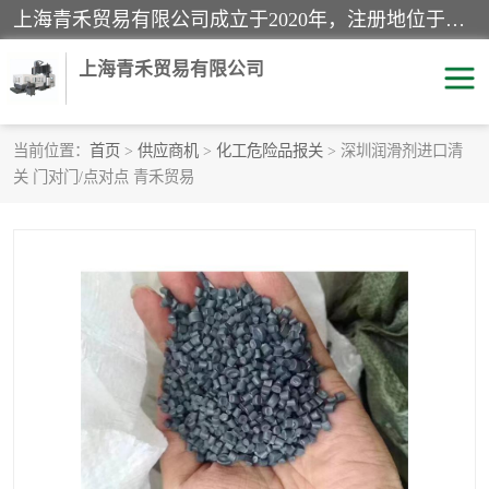
上海青禾贸易有限公司成立于2020年，注册地位于上海市宝山区。经营范围包括：机械设备、五金制品、劳防用品、电子产品、塑胶制品、家具、模具、纺织品、仪器仪表、建筑材料、装饰材料、化工产品、金属制品、机车配件等货物进出口报关、清关服务。
上海青禾贸易有限公司
当前位置：
首页
>
供应商机
>
化工危险品报关
> 深圳润滑剂进口清
关 门对门/点对点 青禾贸易
酒类饮料报关
化工危险品报关
进口退运报关
服装进口清关
快递清关
进口杂货清关
家用电器报关
机床进口清关
国际灯具清关