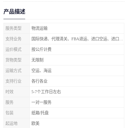
产品描述
服务类型
物流运输
支持业务
国际快递、代理清关、FBA退运、进口空运、进口海运
运价模式
按公斤计费
货物类型
无限制
运输方式
空运、海运
支持行业
各行各业
时效
5-7个工作日左右
服务
一对一服务
包装
纸箱/托盘
起运地
欧美