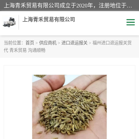
上海青禾贸易有限公司成立于2020年，注册地位于上海市宝山区。经营范围包括：机械设备、五金制品、劳防用品、电子产品、塑胶制品、家具、模具、纺织品、仪器仪表、建筑材料、装饰材料、化工产品、金属制品、机车配件等货物进出口报关、清关服务。
上海青禾贸易有限公司
当前位置：
首页
>
供应商机
>
进口退运报关
> 福州进口退运报关货
代 青禾贸易 沟通顺畅
酒类饮料报关
化工危险品报关
进口退运报关
服装进口清关
快递清关
进口杂货清关
家用电器报关
机床进口清关
国际灯具清关