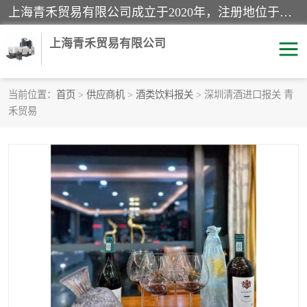
上海青禾贸易有限公司成立于2020年，注册地位于上海市宝山区。经营范围包括：机械设备、五金制品、劳防用品、电子产品、塑胶制品、家具、模具、纺织品、仪器仪表、建筑材料、装饰材料、化工产品、金属制品、机车配件等货物进出口报关、清关服务。
上海青禾贸易有限公司
当前位置：
首页
>
供应商机
>
酒类饮料报关
> 深圳清酒进口报关 青
禾贸易
酒类饮料报关
化工危险品报关
进口退运报关
服装进口清关
快递清关
进口杂货清关
家用电器报关
机床进口清关
国际灯具清关