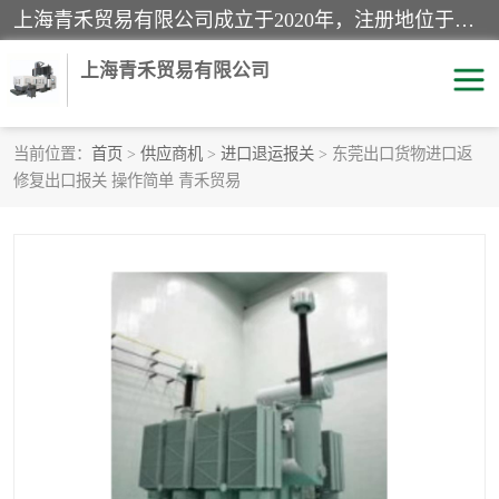
上海青禾贸易有限公司成立于2020年，注册地位于上海市宝山区。经营范围包括：机械设备、五金制品、劳防用品、电子产品、塑胶制品、家具、模具、纺织品、仪器仪表、建筑材料、装饰材料、化工产品、金属制品、机车配件等货物进出口报关、清关服务。
上海青禾贸易有限公司
当前位置：
首页
>
供应商机
>
进口退运报关
> 东莞出口货物进口返
修复出口报关 操作简单 青禾贸易
酒类饮料报关
化工危险品报关
进口退运报关
服装进口清关
快递清关
进口杂货清关
家用电器报关
机床进口清关
国际灯具清关