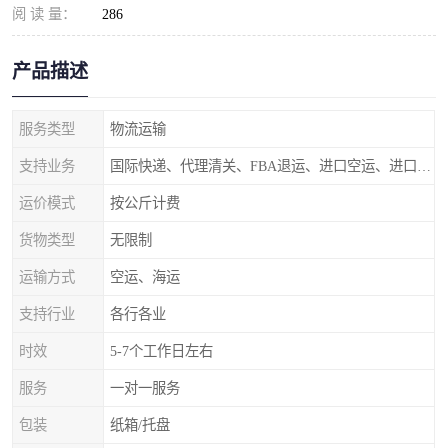
阅 读 量：
286
产品描述
服务类型
物流运输
支持业务
国际快递、代理清关、FBA退运、进口空运、进口海运
运价模式
按公斤计费
货物类型
无限制
运输方式
空运、海运
支持行业
各行各业
时效
5-7个工作日左右
服务
一对一服务
包装
纸箱/托盘