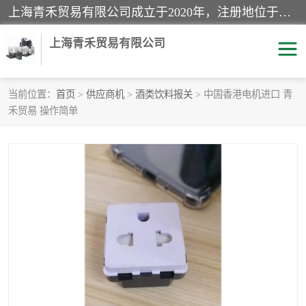
上海青禾贸易有限公司成立于2020年，注册地位于上海市宝山区。经营范围包括：机械设备、五金制品、劳防用品、电子产品、塑胶制品、家具、模具、纺织品、仪器仪表、建筑材料、装饰材料、化工产品、金属制品、机车配件等货物进出口报关、清关服务。
上海青禾贸易有限公司
当前位置：
首页
>
供应商机
>
酒类饮料报关
> 中国香港电机进口 青
禾贸易 操作简单
酒类饮料报关
化工危险品报关
进口退运报关
服装进口清关
快递清关
进口杂货清关
家用电器报关
机床进口清关
国际灯具清关