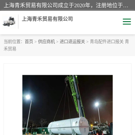
上海青禾贸易有限公司成立于2020年，注册地位于上海市宝山区。经营范围包括：机械设备、五金制品、劳防用品、电子产品、塑胶制品、家具、模具、纺织品、仪器仪表、建筑材料、装饰材料、化工产品、金属制品、机车配件等货物进出口报关、清关服务。
上海青禾贸易有限公司
当前位置：
首页
>
供应商机
>
进口退运报关
> 青岛配件进口报关 青
禾贸易
酒类饮料报关
化工危险品报关
进口退运报关
服装进口清关
快递清关
进口杂货清关
家用电器报关
机床进口清关
国际灯具清关