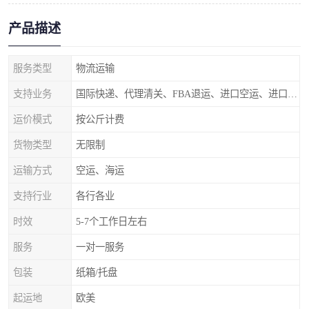
产品描述
服务类型
物流运输
支持业务
国际快递、代理清关、FBA退运、进口空运、进口海运
运价模式
按公斤计费
货物类型
无限制
运输方式
空运、海运
支持行业
各行各业
时效
5-7个工作日左右
服务
一对一服务
包装
纸箱/托盘
起运地
欧美