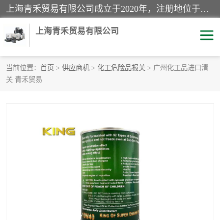
上海青禾贸易有限公司成立于2020年，注册地位于上海市宝山区。经营范围包括：机械设备、五金制品、劳防用品、电子产品、塑胶制品、家具、模具、纺织品、仪器仪表、建筑材料、装饰材料、化工产品、金属制品、机车配件等货物进出口报关、清关服务。
上海青禾贸易有限公司
当前位置：
首页
>
供应商机
>
化工危险品报关
> 广州化工品进口清
关 青禾贸易
酒类饮料报关
化工危险品报关
进口退运报关
服装进口清关
快递清关
进口杂货清关
家用电器报关
机床进口清关
国际灯具清关