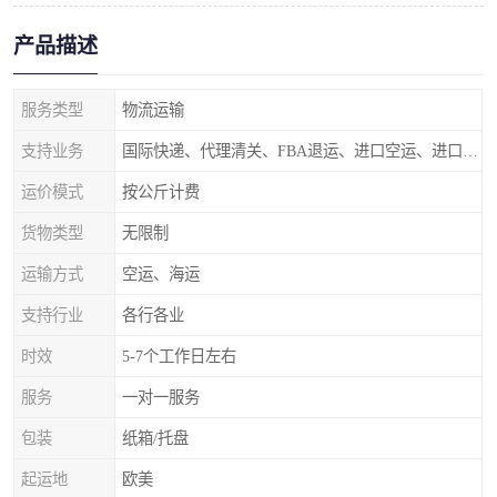
产品描述
服务类型
物流运输
支持业务
国际快递、代理清关、FBA退运、进口空运、进口海运
运价模式
按公斤计费
货物类型
无限制
运输方式
空运、海运
支持行业
各行各业
时效
5-7个工作日左右
服务
一对一服务
包装
纸箱/托盘
起运地
欧美