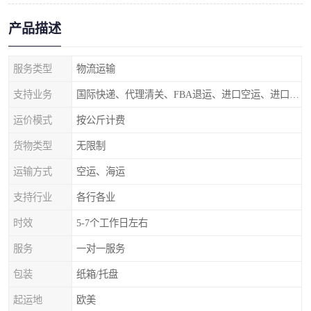
产品描述
服务类型
物流运输
支持业务
国际快递、代理清关、FBA退运、进口空运、进口海运
运价模式
按公斤计费
货物类型
无限制
运输方式
空运、海运
支持行业
各行各业
时效
5-7个工作日左右
服务
一对一服务
包装
纸箱/托盘
起运地
欧美