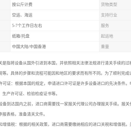
按公斤计费
货物类型
空运、海运
支持行业
5-7个工作日左右
服务
纸箱/托盘
起运地
中国大陆/中国香港
重量
关是指将设备从国外引进到本国，并依照相关法律法规进行清关手续的过
税等。具体的步骤和流程可能因和地区的要求而有所不同。为了顺利完成
进口许可证：根据本国的规定，申请进口许可证是许多设备进口的先决条件
、生产许可证、检验检疫证书等。
：在设备到达国内之前，进口商需要找一家报关代理公司办理报关手续。报
申报表格，准备清关文件。
关税和增值税：根据的相关政策，进口商需要缴纳相应的进口关税和增值税