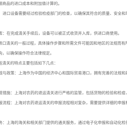
据商品的进口成本和附加值计算的。
检疫：进口设备需要经过检验检疫部门的检查，以确保其符合的质量、安全
和入库：在完成清关手续后，设备可以被正式收货并入库，供进口商使用。
进口清关的一般过程，具体操作步骤和所需文件可能因和地区的法规而有
构，以确保操作符合法律规定。
运清关的特点主要包括如下几点：
的法规与政策：上海作为中国的经济中心和国际贸易港口，拥有完善的法规
的监管措施：上海对农药的退运清关进行严格的监管，包括货物的检验和检
的申报流程：上海对农药退运清关的申报流程相对复杂，需要提供详细的申
关服务：上海的海关和相关部门提供的通关服务，通过电子化申报和自动化