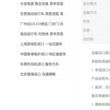
大连电源 售后完善 青禾贸易
运价模式
运输方式
东莞电动自行车 熟悉流程 青禾贸易
时效
广州出口LED退运 门对门/点对点
包装
电动自行车 时效快 青禾贸易
目的地
上海游戏机进口 一站式服务
设备进口清
中国香港电炉进口 响应速度快
关税和增值
东莞吹风机进口 服务为先
1. 申请
北京玻璃进口 沟通顺畅
产品说明书
2. 报关
报关单据和
3. 缴纳