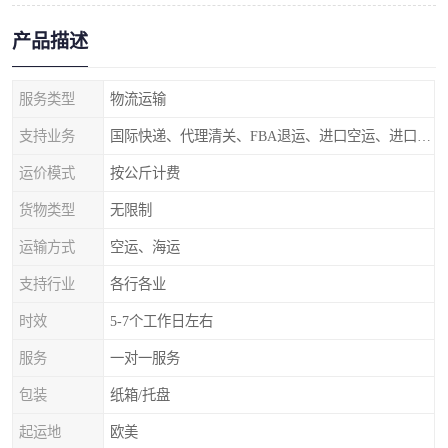
产品描述
服务类型
物流运输
支持业务
国际快递、代理清关、FBA退运、进口空运、进口海运
运价模式
按公斤计费
货物类型
无限制
运输方式
空运、海运
支持行业
各行各业
时效
5-7个工作日左右
服务
一对一服务
包装
纸箱/托盘
起运地
欧美