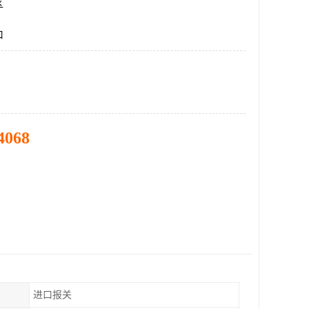
区
口
4068
进口报关