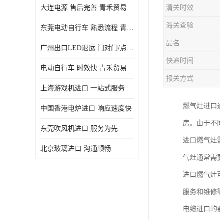
大连电源 售后完善 青禾贸易
清关时效
海关查验
东莞电动自行车 熟悉流程 青禾贸易
品名
广州出口LED退运 门对门/点对点
快递时间
电动自行车 时效快 青禾贸易
报关方式
上海游戏机进口 一站式服务
燃气灶进口
中国香港电炉进口 响应速度快
房。由于不
东莞吹风机进口 服务为先
进口燃气灶
北京玻璃进口 沟通顺畅
气灶通常需
进口燃气灶
服务和维修
电缆进口的