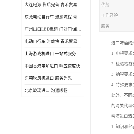
大连电源 售后完善 青禾贸易
优势
工作经验
东莞电动自行车 熟悉流程 青禾贸易
服务
广州出口LED退运 门对门/点对点
电动自行车 时效快 青禾贸易
进口啤酒的
1. 申报
上海游戏机进口 一站式服务
2. 检验
中国香港电炉进口 响应速度快
3. 纳税
东莞吹风机进口 服务为先
4. 特殊
北京玻璃进口 沟通顺畅
此外，不同
的清关代理
啤酒进口清
1. 知识