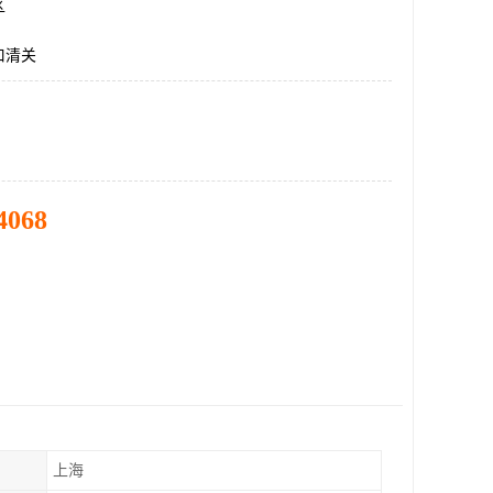
区
口清关
4068
上海