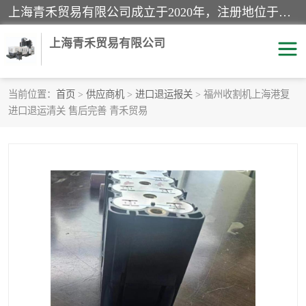
上海青禾贸易有限公司成立于2020年，注册地位于上海市宝山区。经营范围包括：机械设备、五金制品、劳防用品、电子产品、塑胶制品、家具、模具、纺织品、仪器仪表、建筑材料、装饰材料、化工产品、金属制品、机车配件等货物进出口报关、清关服务。
上海青禾贸易有限公司
当前位置：
首页
>
供应商机
>
进口退运报关
> 福州收割机上海港复
进口退运清关 售后完善 青禾贸易
酒类饮料报关
化工危险品报关
进口退运报关
服装进口清关
快递清关
进口杂货清关
家用电器报关
机床进口清关
国际灯具清关