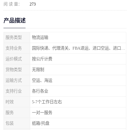
阅 读 量：
273
产品描述
服务类型
物流运输
支持业务
国际快递、代理清关、FBA退运、进口空运、进口海运
运价模式
按公斤计费
货物类型
无限制
运输方式
空运、海运
支持行业
各行各业
时效
5-7个工作日左右
服务
一对一服务
包装
纸箱/托盘