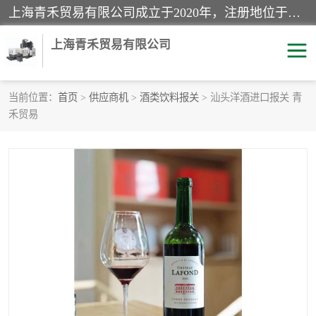
上海青禾贸易有限公司成立于2020年，注册地位于上海市宝山区。经营范围包括：机械设备、五金制品、劳防用品、电子产品、塑胶制品、家具、模具、纺织品、仪器仪表、建筑材料、装饰材料、化工产品、金属制品、机车配件等货物进出口报关、清关服务。
上海青禾贸易有限公司
当前位置：
首页
>
供应商机
>
酒类饮料报关
> 汕头洋酒进口报关 青
禾贸易
酒类饮料报关
化工危险品报关
进口退运报关
服装进口清关
快递清关
进口杂货清关
家用电器报关
机床进口清关
国际灯具清关