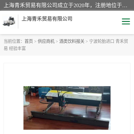
上海青禾贸易有限公司成立于2020年，注册地位于上海市宝山区。经营范围包括：机械设备、五金制品、劳防用品、电子产品、塑胶制品、家具、模具、纺织品、仪器仪表、建筑材料、装饰材料、化工产品、金属制品、机车配件等货物进出口报关、清关服务。
上海青禾贸易有限公司
当前位置：
首页
>
供应商机
>
酒类饮料报关
> 宁波轮胎进口 青禾贸
易 经验丰富
酒类饮料报关
化工危险品报关
进口退运报关
服装进口清关
快递清关
进口杂货清关
家用电器报关
机床进口清关
国际灯具清关