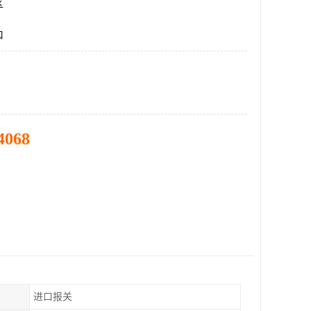
区
口
4068
进口报关