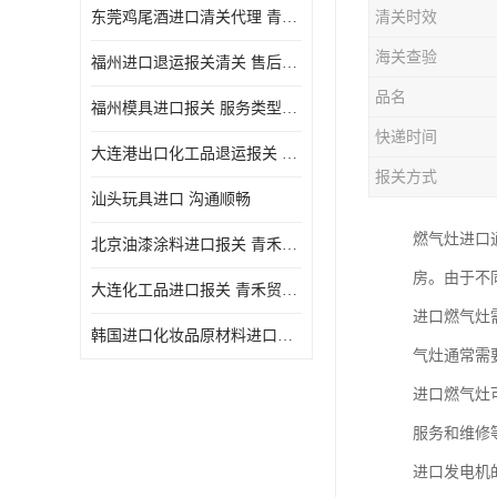
东莞鸡尾酒进口清关代理 青禾贸易
清关时效
海关查验
福州进口退运报关清关 售后服务好
品名
福州模具进口报关 服务类型广泛
快递时间
大连港出口化工品退运报关 信誉有保障
报关方式
汕头玩具进口 沟通顺畅
燃气灶进口
北京油漆涂料进口报关 青禾贸易 服务好
房。由于不
大连化工品进口报关 青禾贸易 售后完善
进口燃气灶
韩国进口化妆品原材料进口清关公司 青禾贸易 团队服务
气灶通常需
进口燃气灶
服务和维修
进口发电机