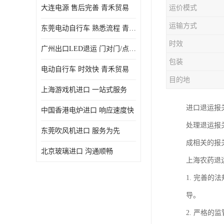
大连电源 售后完善 青禾贸易
运价模式
运输方式
东莞电动自行车 熟悉流程 青禾贸易
时效
广州出口LED退运 门对门/点对点
包装
电动自行车 时效快 青禾贸易
目的地
上海游戏机进口 一站式服务
进口退运报
中国香港电炉进口 响应速度快
处理退运报
东莞吹风机进口 服务为先
成相关的报
北京玻璃进口 沟通顺畅
上海农药退
1. 完善
导。
2. 严格