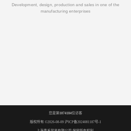
Development, design, production and sales in one of the
manufacturing enterprises
您是第
1074184
位访客
版权所有 ©2026-08-09
沪ICP备2024081187号-1
上海青禾贸易有限公司
保留所有权利.