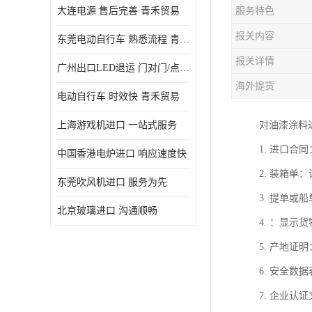
大连电源 售后完善 青禾贸易
服务特色
报关内容
东莞电动自行车 熟悉流程 青禾贸易
报关详情
广州出口LED退运 门对门/点对点
海外提货
电动自行车 时效快 青禾贸易
上海游戏机进口 一站式服务
对油漆涂料
1. 进口
中国香港电炉进口 响应速度快
2. 装箱
东莞吹风机进口 服务为先
3. 提单
北京玻璃进口 沟通顺畅
4. ：显示
5. 产地证
6. 安全
7. 企业