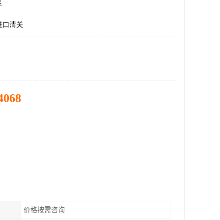
区
进口清关
4068
价格按需咨询