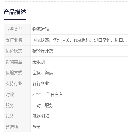
产品描述
服务类型
物流运输
支持业务
国际快递、代理清关、FBA退运、进口空运、进口海运
运价模式
按公斤计费
货物类型
无限制
运输方式
空运、海运
支持行业
各行各业
时效
5-7个工作日左右
服务
一对一服务
包装
纸箱/托盘
起运地
欧美