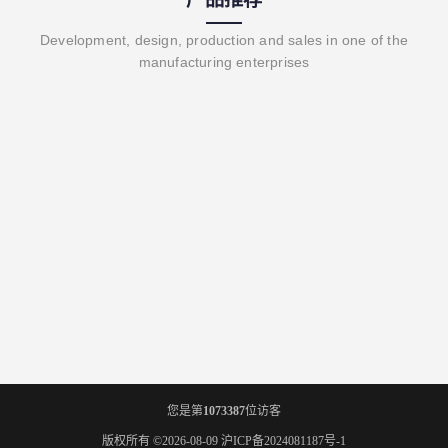
Development, design, production and sales in one of the
manufacturing enterprises
您是第
1073387
位访客
版权所有 ©2026-08-09
沪ICP备2024081187号-1