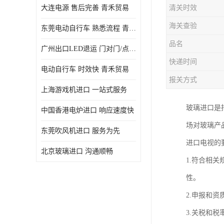
大连电源 售后完善 青禾贸易
清关时效
海关查验
东莞电动自行车 熟悉流程 青禾贸易
品名
广州出口LED退运 门对门/点对点
快递时间
电动自行车 时效快 青禾贸易
报关方式
上海游戏机进口 一站式服务
玻璃进口是
中国香港电炉进口 响应速度快
场对玻璃产
东莞吹风机进口 服务为先
进口电视的
北京玻璃进口 沟通顺畅
1.符合相
性。
2.申报和
3.关税和