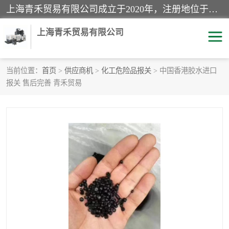
上海青禾贸易有限公司成立于2020年，注册地位于上海市宝山区。经营范围包括：机械设备、五金制品、劳防用品、电子产品、塑胶制品、家具、模具、纺织品、仪器仪表、建筑材料、装饰材料、化工产品、金属制品、机车配件等货物进出口报关、清关服务。
上海青禾贸易有限公司
当前位置：
首页
>
供应商机
>
化工危险品报关
> 中国香港胶水进口
报关 售后完善 青禾贸易
酒类饮料报关
化工危险品报关
进口退运报关
服装进口清关
快递清关
进口杂货清关
家用电器报关
机床进口清关
国际灯具清关