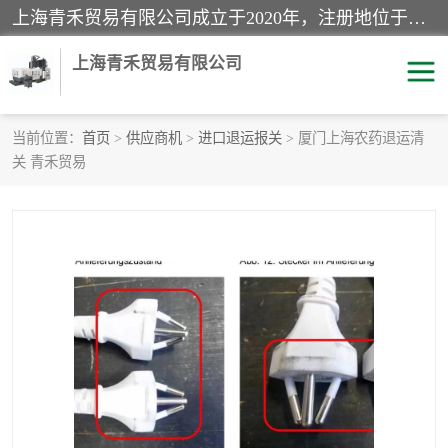
上海青禾贸易有限公司成立于2020年，注册地位于上海市宝山区。经营范围包括：机械设备、五金制品、劳防用品、电子产品、塑胶制品、家具、模具、纺织品、仪器仪表、建筑材料、装饰材料、化工产品、金属制品、机车配件等货物进出口报关、清关服务。
上海青禾贸易有限公司
当前位置：
首页
>
供应商机
>
进口退运报关
> 厦门上海农药退运清
关 青禾贸易
酒类饮料报关
化工危险品报关
进口退运报关
服装进口清关
快递清关
进口杂货清关
家用电器报关
机床进口清关
国际灯具清关