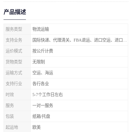
产品描述
服务类型
物流运输
支持业务
国际快递、代理清关、FBA退运、进口空运、进口海运
运价模式
按公斤计费
货物类型
无限制
运输方式
空运、海运
支持行业
各行各业
时效
5-7个工作日左右
服务
一对一服务
包装
纸箱/托盘
起运地
欧美