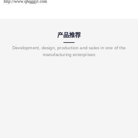
http://www.qhqggyl.com
产品推荐
Development, design, production and sales in one of the
manufacturing enterprises