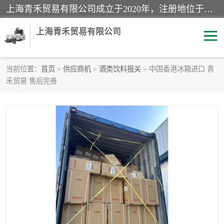
上海青禾贸易有限公司成立于2020年，注册地位于上海市宝山区。经营范围包括：机械设备、五金制品、劳防用品、电子产品、塑胶制品、家具、模具、纺织品、仪器仪表、建筑材料、装饰材料、化工产品、金属制品、机车配件等货物进出口报关、清关服务。
上海青禾贸易有限公司
当前位置：
首页
>
供应商机
>
酒类饮料报关
> 中国香港冰箱进口 青
禾贸易 售后完善
酒类饮料报关
化工危险品报关
进口退运报关
服装进口清关
快递清关
进口杂货清关
家用电器报关
机床进口清关
国际灯具清关