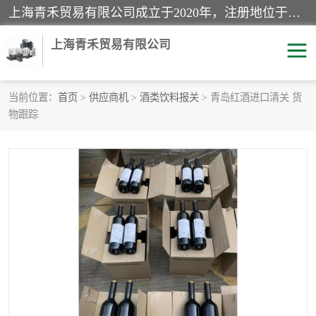
上海青禾贸易有限公司成立于2020年，注册地位于上海市宝山区。经营范围包括：机械设备、五金制品、劳防用品、电子产品、塑胶制品、家具、模具、纺织品、仪器仪表、建筑材料、装饰材料、化工产品、金属制品、机车配件等货物进出口报关、清关服务。
上海青禾贸易有限公司
当前位置：
首页
>
供应商机
>
酒类饮料报关
> 青岛红酒进口清关 货
物跟踪
酒类饮料报关
化工危险品报关
进口退运报关
服装进口清关
快递清关
进口杂货清关
家用电器报关
机床进口清关
国际灯具清关