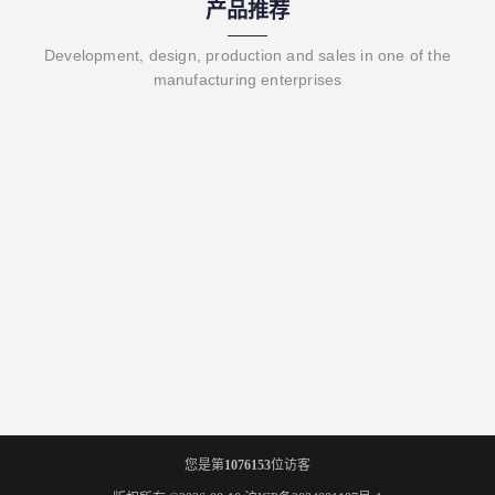
产品推荐
Development, design, production and sales in one of the
manufacturing enterprises
您是第
1076153
位访客