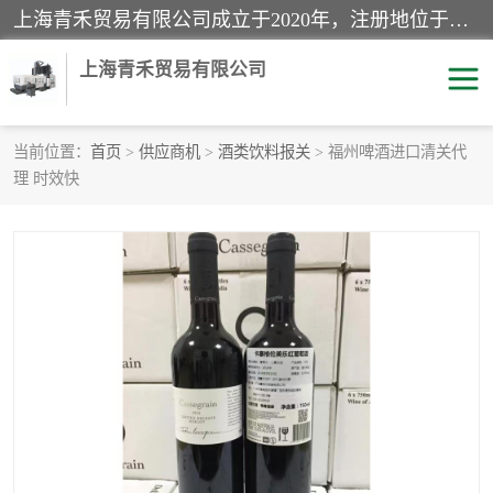
上海青禾贸易有限公司成立于2020年，注册地位于上海市宝山区。经营范围包括：机械设备、五金制品、劳防用品、电子产品、塑胶制品、家具、模具、纺织品、仪器仪表、建筑材料、装饰材料、化工产品、金属制品、机车配件等货物进出口报关、清关服务。
上海青禾贸易有限公司
当前位置：
首页
>
供应商机
>
酒类饮料报关
> 福州啤酒进口清关代
理 时效快
酒类饮料报关
化工危险品报关
进口退运报关
服装进口清关
快递清关
进口杂货清关
家用电器报关
机床进口清关
国际灯具清关