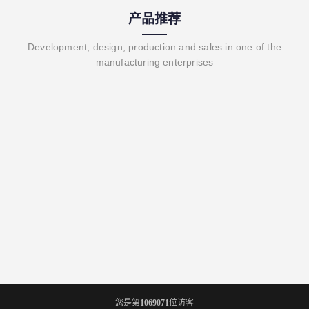
产品推荐
Development, design, production and sales in one of the
manufacturing enterprises
您是第
1069071
位访客