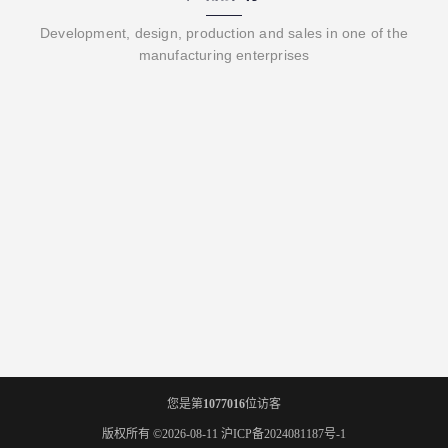
Development, design, production and sales in one of the
manufacturing enterprises
您是第
1077016
位访客
版权所有 ©2026-08-11
沪ICP备2024081187号-1