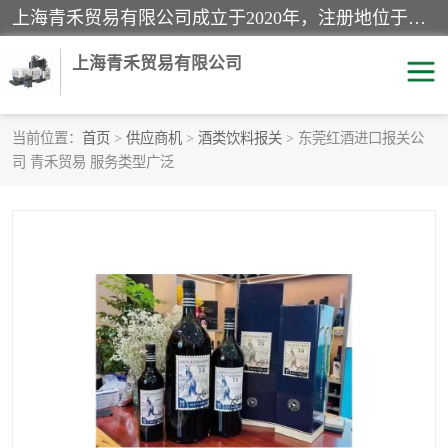
上海青禾贸易有限公司成立于2020年，注册地位于上海市宝山区。经营范围包括：机械设备、五金制品、劳防用品、电子产品、塑胶制品、家具、模具、纺织品、仪器仪表、建筑材料、装饰材料、化工产品、金属制品、机车配件等货物进出口报关、清关服务。
上海青禾贸易有限公司
当前位置：
首页
>
供应商机
>
酒类饮料报关
> 东莞红酒进口报关公
司 青禾贸易 服务类型广泛
酒类饮料报关
化工危险品报关
进口退运报关
服装进口清关
快递清关
进口杂货清关
家用电器报关
机床进口清关
国际灯具清关