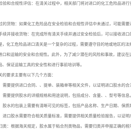
安全检验和合规性评估：在清关过程中，相关部门将对进口的化工危险品进
未通过的货物：如果化工危险品在安全检验和合规性评估中未通过，可能需
清关手续并接收货物：在完成所有清关手续并通过安全检验后，可以接收进口
是，化工危险品进口清关是一个复杂的过程，需要遵守目的地或地区的法
进口和运输的安全和合规性。此外，为了减少潜在的风险和事故，建议在
品、保证运输工具的安全性和进行事前培训等。
关的要求主要有以下几个方面：
手续：需要提供进口合同、、提单、装箱单等相关文件，以证明进口胶水的合
规格：需要提供胶水的详细规格和用途说明，包括成分、含量、、型号等信息
标识：胶水的包装上需要有清晰可见的标签，包括产品名称、生产日期、保
检验：进口胶水需要符合相关质量标准，需要提供相关质量检验报告，以证明
物品归类：根据海关规定，胶水属于粘合剂类物品，需要归类并申报正确的税