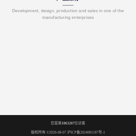
Development, design, production and sales in one of the
manufacturing enterprises
您是第
1063207
位访客
版权所有 ©2026-08-07
沪ICP备2024081187号-1