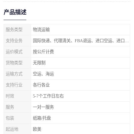
产品描述
服务类型
物流运输
支持业务
国际快递、代理清关、FBA退运、进口空运、进口海运
运价模式
按公斤计费
货物类型
无限制
运输方式
空运、海运
支持行业
各行各业
时效
5-7个工作日左右
服务
一对一服务
包装
纸箱/托盘
起运地
欧美