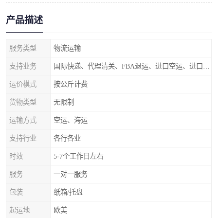
产品描述
服务类型
物流运输
支持业务
国际快递、代理清关、FBA退运、进口空运、进口海运
运价模式
按公斤计费
货物类型
无限制
运输方式
空运、海运
支持行业
各行各业
时效
5-7个工作日左右
服务
一对一服务
包装
纸箱/托盘
起运地
欧美