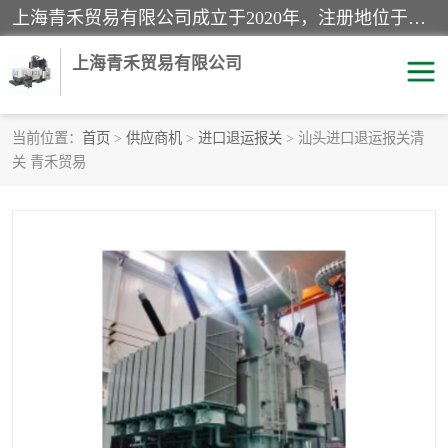
上海青禾贸易有限公司成立于2020年，注册地位于上海市宝山区。经营范围包括：机械设备、五金制品、劳防用品、电子产品、塑胶制品、家具、模具、纺织品、仪器仪表、建筑材料、装饰材料、化工产品、金属制品、机车配件等货物进出口报关、清关服务。
上海青禾贸易有限公司
当前位置：
首页
>
供应商机
>
进口退运报关
> 汕头进口退运报关清
关 青禾贸易
酒类饮料报关
化工危险品报关
进口退运报关
服装进口清关
快递清关
进口杂货清关
家用电器报关
机床进口清关
国际灯具清关