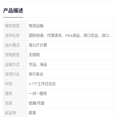
产品描述
服务类型
物流运输
支持业务
国际快递、代理清关、FBA退运、进口空运、进口海运
运价模式
按公斤计费
货物类型
无限制
运输方式
空运、海运
支持行业
各行各业
时效
5-7个工作日左右
服务
一对一服务
包装
纸箱/托盘
起运地
欧美