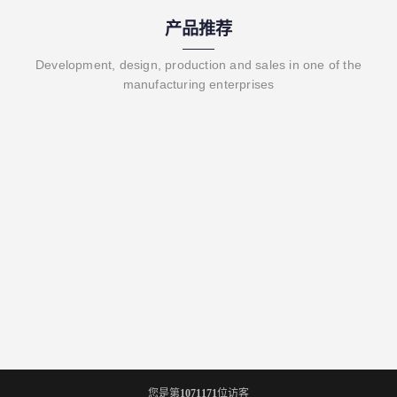
产品推荐
Development, design, production and sales in one of the
manufacturing enterprises
您是第
1071171
位访客