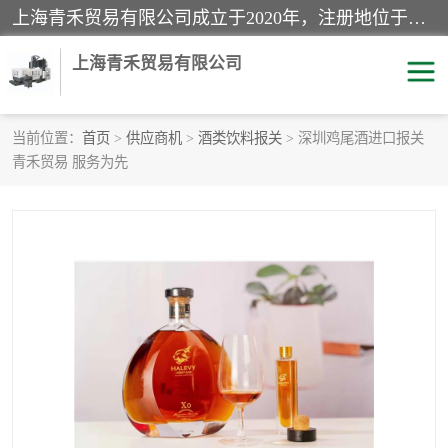
上海青禾贸易有限公司成立于2020年，注册地位于上海市宝山区。经营范围包括：机械设备、五金制品、劳防用品、电子产品、塑胶制品、家具、模具、纺织品、仪器仪表、建筑材料、装饰材料、化工产品、金属制品、机车配件等货物进出口报关、清关服务。
上海青禾贸易有限公司
当前位置：
首页
>
供应商机
>
酒类饮料报关
> 深圳鸡尾酒进口报关
青禾贸易 服务为先
酒类饮料报关
化工危险品报关
进口退运报关
服装进口清关
快递清关
进口杂货清关
家用电器报关
机床进口清关
国际灯具清关