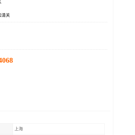
区
口清关
4068
上海