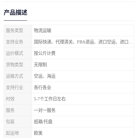
产品描述
服务类型
物流运输
支持业务
国际快递、代理清关、FBA退运、进口空运、进口海运
运价模式
按公斤计费
货物类型
无限制
运输方式
空运、海运
支持行业
各行各业
时效
5-7个工作日左右
服务
一对一服务
包装
纸箱/托盘
起运地
欧美